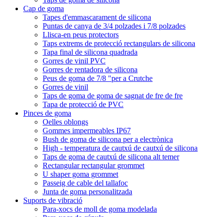
Cap de goma
Tapes d'emmascarament de silicona
Puntas de canya de 3/4 polzades i 7/8 polzades
Llisca-en peus protectors
Taps extrems de protecció rectangulars de silicona
Tapa final de silicona quadrada
Gorres de vinil PVC
Gorres de rentadora de silicona
Peus de goma de 7/8 "per a Crutche
Gorres de vinil
Taps de goma de goma de sagnat de fre de fre
Tapa de protecció de PVC
Pinces de goma
Oelles oblongs
Gommes impermeables IP67
Bush de goma de silicona per a electrònica
High - temperatura de cautxú de cautxú de silicona
Taps de goma de cautxú de silicona alt temer
Rectangular rectangular grommet
U shaper goma grommet
Passeig de cable del tallafoc
Junta de goma personalitzada
Suports de vibració
Para-xocs de moll de goma modelada