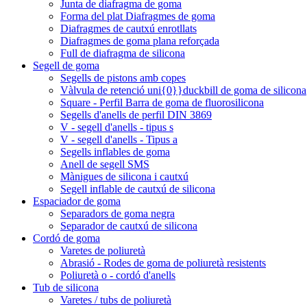
Junta de diafragma de goma
Forma del plat Diafragmes de goma
Diafragmes de cautxú enrotllats
Diafragmes de goma plana reforçada
Full de diafragma de silicona
Segell de goma
Segells de pistons amb copes
Vàlvula de retenció uni{0}}duckbill de goma de silicona
Square - Perfil Barra de goma de fluorosilicona
Segells d'anells de perfil DIN 3869
V - segell d'anells - tipus s
V - segell d'anells - Tipus a
Segells inflables de goma
Anell de segell SMS
Mànigues de silicona i cautxú
Segell inflable de cautxú de silicona
Espaciador de goma
Separadors de goma negra
Separador de cautxú de silicona
Cordó de goma
Varetes de poliuretà
Abrasió - Rodes de goma de poliuretà resistents
Poliuretà o - cordó d'anells
Tub de silicona
Varetes / tubs de poliuretà