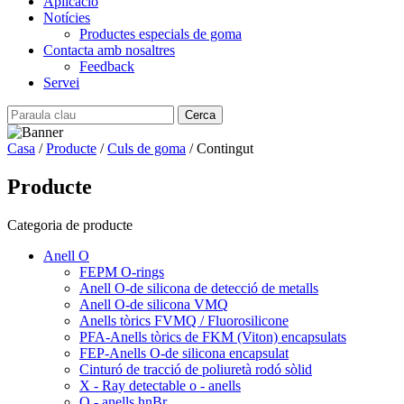
Aplicació
Notícies
Productes especials de goma
Contacta amb nosaltres
Feedback
Servei
Casa
/
Producte
/
Culs de goma
/ Contingut
Producte
Categoria de producte
Anell O
FEPM O-rings
Anell O-de silicona de detecció de metalls
Anell O-de silicona VMQ
Anells tòrics FVMQ / Fluorosilicone
PFA-Anells tòrics de FKM (Viton) encapsulats
FEP-Anells O-de silicona encapsulat
Cinturó de tracció de poliuretà rodó sòlid
X - Ray detectable o - anells
O - anells hnBr