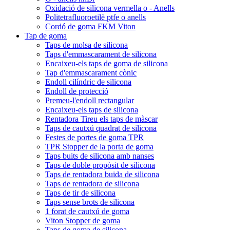
Oxidació de silicona vermella o - Anells
Politetrafluoroetilè ptfe o anells
Cordó de goma FKM Viton
Tap de goma
Taps de molsa de silicona
Taps d'emmascarament de silicona
Encaixeu-els taps de goma de silicona
Tap d'emmascarament cònic
Endoll cilíndric de silicona
Endoll de protecció
Premeu-l'endoll rectangular
Encaixeu-els taps de silicona
Rentadora Tireu els taps de màscar
Taps de cautxú quadrat de silicona
Festes de portes de goma TPR
TPR Stopper de la porta de goma
Taps buits de silicona amb nanses
Taps de doble propòsit de silicona
Taps de rentadora buida de silicona
Taps de rentadora de silicona
Taps de tir de silicona
Taps sense brots de silicona
1 forat de cautxú de goma
Viton Stopper de goma
Taps de goma de silicona