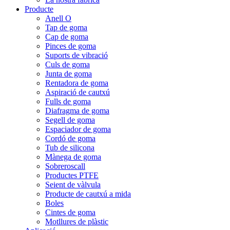
Producte
Anell O
Tap de goma
Cap de goma
Pinces de goma
Suports de vibració
Culs de goma
Junta de goma
Rentadora de goma
Aspiració de cautxú
Fulls de goma
Diafragma de goma
Segell de goma
Espaciador de goma
Cordó de goma
Tub de silicona
Mànega de goma
Sobreroscall
Productes PTFE
Seient de vàlvula
Producte de cautxú a mida
Boles
Cintes de goma
Motllures de plàstic