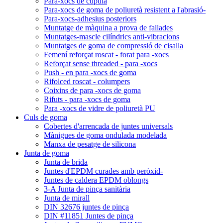
Para-xocs de cúpula
Para-xocs de goma de poliuretà resistent a l'abrasió-
Para-xocs-adhesius posteriors
Muntatge de màquina a prova de fallades
Muntatges-mascle cilíndrics anti-vibracions
Muntatges de goma de compressió de cisalla
Femení reforçat roscat - forat para -xocs
Reforçat sense threaded - para -xocs
Push - en para -xocs de goma
Rifolced roscat - columpers
Coixins de para -xocs de goma
Rifuts - para -xocs de goma
Para -xocs de vidre de poliuretà PU
Culs de goma
Cobertes d'arrencada de juntes universals
Mànigues de goma ondulada modelada
Manxa de pesatge de silicona
Junta de goma
Junta de brida
Juntes d'EPDM curades amb peròxid-
Juntes de caldera EPDM oblongs
3-A Junta de pinça sanitària
Junta de mirall
DIN 32676 juntes de pinça
DIN #11851 Juntes de pinça