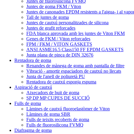
Juntes de fluorosilicona FVMQ
Juntes de goma FKM / Viton
Juntes de canonades EPDM resistents a l'aigua- i al vapo
Tall de juntes de goma
Juntes de cautxú personalitzades de silicona
Juntes de grafit reforçades
FDA blanca aprovada amb les juntes de Viton FKM
Genes de FKM / Viton reforçades
FPM / FKM / VITON GASKETS
ANSI ASME16.5 Class150 FF EPDM GASKETS
Junta plana de pinça de DIN 32676
Rentadora de goma
Renandes de mànega de goma amb pantalla de filtre
Vibració - amortir espaciadors de cautxú no llecats
Junta de l'anell de poliuretà PU
Rentadora de cautxú esponja espuma
Aspiració de cautxú
Aixecadors de buit de goma
SP DP MP CUPES DE SUCCIÓ
Fulls de goma
Làmines de cautxú fluoroelastòmer de Viton
Làmines de goma SBR
Fulls de teixits recoberts de goma
Fulls de fluorosilicona FVMQ
Diafragma de goma