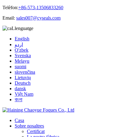
Telèfon:
+86-573-13506833260
Email:
sales007@cyseals.com
Llenguatge
English
اردو
O'zbek
Svenska
Melayu
suomi
slovenčina
Lietuvių
Deutsch
dansk
Việt Nam
বাংলা
Casa
Sobre nosaltres
Certificat
La nostra fàbrica